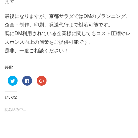
ます。
最後になりますが、京都サラダではDMのプランニング、
企画・制作、印刷、発送代行まで対応可能です。
既にDM利用されている企業様に関してもコスト圧縮やレ
スポンス向上の施策をご提供可能です。
是非、一度ご相談ください！
共有:
ク
F
ク
リ
a
リ
ッ
c
ッ
ク
e
ク
し
b
し
いいね:
て
o
て
T
o
G
w
k
o
i
で
o
読み込み中...
t
共
g
t
有
l
e
す
e
r
る
+
で
に
で
共
は
共
有
ク
有