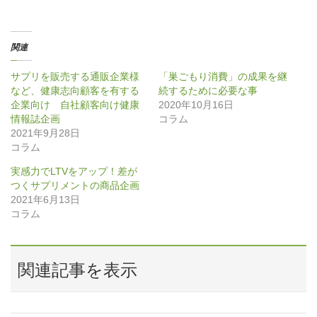
(
リ
(
新
ッ
新
し
ク
し
い
し
い
ウ
て
ウ
ィ
く
ィ
関連
ン
だ
ン
ド
さ
ド
ウ
い
ウ
サプリを販売する通販企業様
「巣ごもり消費」の成果を継
で
(
で
開
新
開
など、健康志向顧客を有する
続するために必要な事
き
し
き
ま
い
ま
企業向け 自社顧客向け健康
2020年10月16日
す
ウ
す
情報誌企画
コラム
)
ィ
)
ン
2021年9月28日
ド
ウ
コラム
で
開
き
実感力でLTVをアップ！差が
ま
つくサプリメントの商品企画
す
)
2021年6月13日
コラム
関連記事を表示